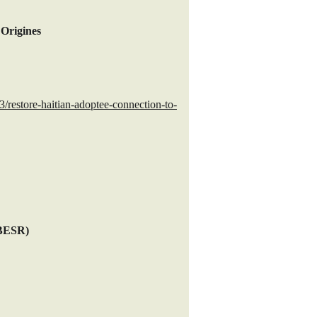
 Origines
3/restore-haitian-adoptee-connection-to-
(IBESR)